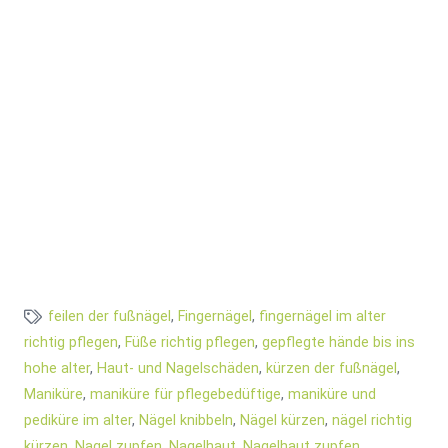
feilen der fußnägel
,
Fingernägel
,
fingernägel im alter
richtig pflegen
,
Füße richtig pflegen
,
gepflegte hände bis ins
hohe alter
,
Haut- und Nagelschäden
,
kürzen der fußnägel
,
Maniküre
,
maniküre für pflegebedüftige
,
maniküre und
pediküre im alter
,
Nägel knibbeln
,
Nägel kürzen
,
nägel richtig
kürzen
,
Nagel zupfen
,
Nagelhaut
,
Nagelhaut zupfen
,