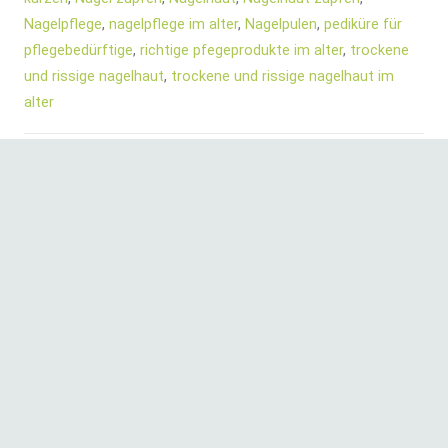
Nagelpflege
,
nagelpflege im alter
,
Nagelpulen
,
pediküre für
pflegebedürftige
,
richtige pfegeprodukte im alter
,
trockene
und rissige nagelhaut
,
trockene und rissige nagelhaut im
alter
Vorheriger Beitrag
Nächster Beitrag